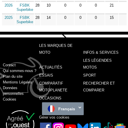
2026
FSBK
28
10
0
0
0
21
Superbike
2025
FSBK
28
14
0
0
0
15
Superbike
LES MARQUES DE
MOTO
INFOS & SERVICES
LES LÉGENDES
Contact
ACTUALITÉS
MOTOS
Qui sommes-nous ?
ESSAIS
SPORT
Plan du site
Mentions Légales
COMPARATIF
RECHERCHER ET
Données
MOTOPLANETE
COMPARER
personnelles
OCCASIONS
Cookies
Français
Gérer vos cookies