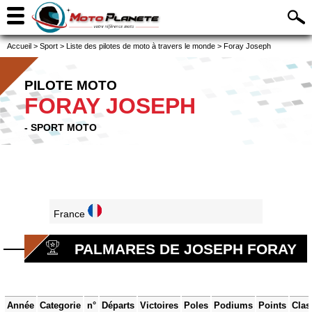
Accueil
>
Sport
>
Liste des pilotes de moto à travers le monde
>
Foray Joseph
PILOTE MOTO
FORAY JOSEPH
- SPORT MOTO
France
PALMARES DE JOSEPH FORAY
Année
Categorie
n°
Départs
Victoires
Poles
Podiums
Points
Clas