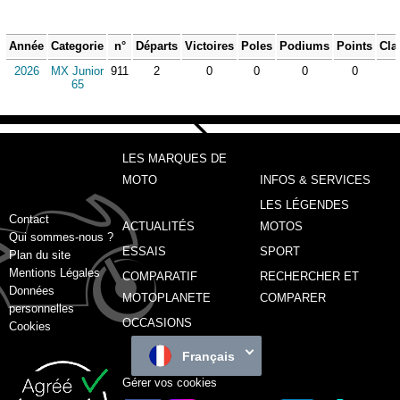
Année
Categorie
n°
Départs
Victoires
Poles
Podiums
Points
Cla
2026
MX Junior
911
2
0
0
0
0
65
LES MARQUES DE
MOTO
INFOS & SERVICES
LES LÉGENDES
Contact
ACTUALITÉS
MOTOS
Qui sommes-nous ?
ESSAIS
SPORT
Plan du site
Mentions Légales
COMPARATIF
RECHERCHER ET
Données
MOTOPLANETE
COMPARER
personnelles
OCCASIONS
Cookies
Français
Gérer vos cookies