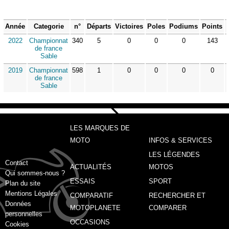
Année
Categorie
n°
Départs
Victoires
Poles
Podiums
Points
2022
Championnat
340
5
0
0
0
143
de france
Sable
2019
Championnat
598
1
0
0
0
0
de france
Sable
LES MARQUES DE
MOTO
INFOS & SERVICES
LES LÉGENDES
Contact
ACTUALITÉS
MOTOS
Qui sommes-nous ?
ESSAIS
SPORT
Plan du site
Mentions Légales
COMPARATIF
RECHERCHER ET
Données
MOTOPLANETE
COMPARER
personnelles
OCCASIONS
Cookies