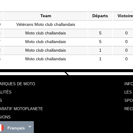
Team
Départs
Victoir
0
Vétérans Moto club challandais
4
Moto club challandais
5
0
7
Moto club challandais
5
0
2
Moto club challandais
1
0
6
Moto club challandais
1
0
MARQUES DE MOTO
INF
LITÉS
LES
S
SPO
ARATIF MOTOPLANETE
REC
SIONS
Français