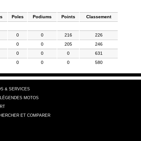
es
Poles
Podiums
Points
Classement
0
0
216
226
0
0
205
246
0
0
0
631
0
0
0
580
OS & SERVICES
 LÉGENDES MOTOS
RT
HERCHER ET COMPARER