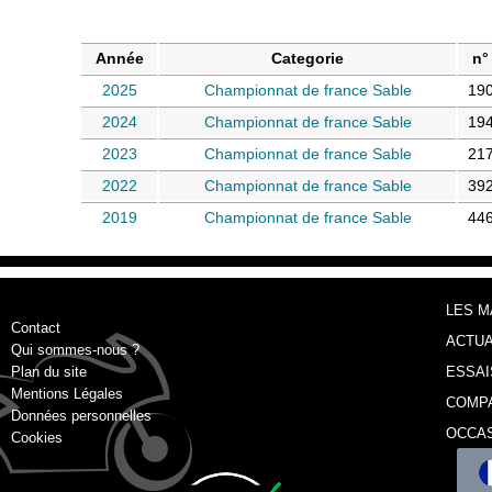
Année
Categorie
n°
2025
Championnat de france Sable
19
2024
Championnat de france Sable
19
2023
Championnat de france Sable
21
2022
Championnat de france Sable
39
2019
Championnat de france Sable
44
LES 
Contact
ACTUA
Qui sommes-nous ?
Plan du site
ESSAI
Mentions Légales
COMP
Données personnelles
OCCA
Cookies