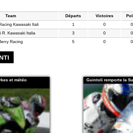
Team
Départs
Victoires
Pol
Racing Kawasaki Itali
1
0
0
i R. Kawasaki Italia
3
0
0
Berry Racing
5
0
0
NTI
ykes et météo
Guintoli remporte la 