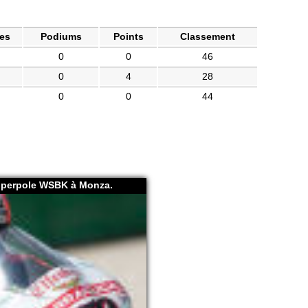
es
Podiums
Points
Classement
0
0
46
0
4
28
0
0
44
Superpole WSBK à Monza.