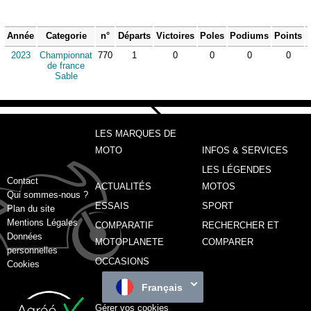
Année
Categorie
n°
Départs
Victoires
Poles
Podiums
Points
2023
Championnat
770
1
0
0
0
0
de france
Sable
LES MARQUES DE
MOTO
INFOS & SERVICES
LES LÉGENDES
Contact
ACTUALITÉS
MOTOS
Qui sommes-nous ?
ESSAIS
SPORT
Plan du site
Mentions Légales
COMPARATIF
RECHERCHER ET
Données
MOTOPLANETE
COMPARER
personnelles
OCCASIONS
Cookies
Français
Gérer vos cookies