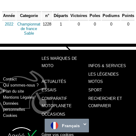
Année
Categorie
n°
Départs
Victoires
Poles
Podiums
Points
2022
Championnat
1228
1
0
0
0
0
de france
Sable
LES MARQUES DE
MOTO
INFOS & SERVICES
LES LÉGENDES
Contact
ACTUALITÉS
MOTOS
Qui sommes-nous ?
ESSAIS
SPORT
Plan du site
Mentions Légales
COMPARATIF
RECHERCHER ET
Données
MOTOPLANETE
COMPARER
personnelles
OCCASIONS
Cookies
Français
Gérer vos cookies