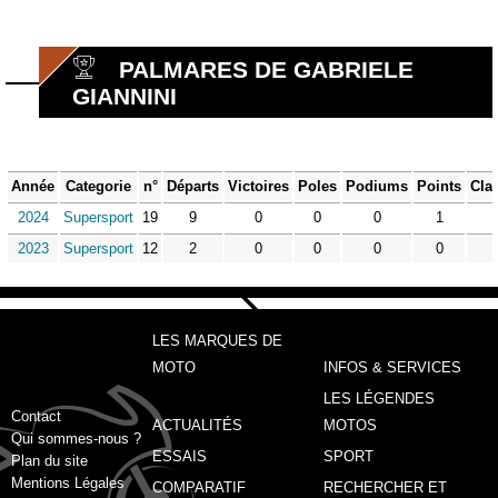
PALMARES DE GABRIELE
GIANNINI
Année
Categorie
n°
Départs
Victoires
Poles
Podiums
Points
Cla
2024
Supersport
19
9
0
0
0
1
2023
Supersport
12
2
0
0
0
0
LES MARQUES DE
MOTO
INFOS & SERVICES
LES LÉGENDES
Contact
ACTUALITÉS
MOTOS
Qui sommes-nous ?
ESSAIS
SPORT
Plan du site
Mentions Légales
COMPARATIF
RECHERCHER ET