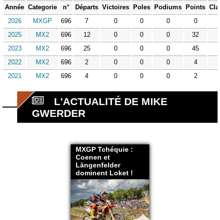
Année
Categorie
n°
Départs
Victoires
Poles
Podiums
Points
Cla
2026
MXGP
696
7
0
0
0
0
2025
MX2
696
12
0
0
0
32
2023
MX2
696
25
0
0
0
45
2022
MX2
696
2
0
0
0
4
2021
MX2
696
4
0
0
0
2
L'ACTUALITÉ DE MIKE
GWERDER
MXGP Tchéquie :
Coenen et
Längenfelder
dominent Loket !