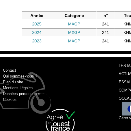
Année
Categorie
n°
Te
2025
MXGP
241
KN
2024
MXGP
241
KN
2023
MXGP
241
KN
LES 
Contact
ACTUA
Qui sommes-nous ?
Plan du site
ESSAI
Mentions Légales
COMP
Données personnelles
OCCA
Cookies
Gérer 