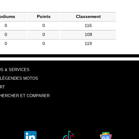
odiums
Points
Classement
0
0
116
0
0
108
0
0
119
OS & SERVICES
 LÉGENDES MOTOS
RT
HERCHER ET COMPARER