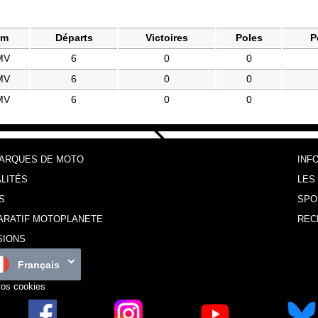
am
Départs
Victoires
Poles
P
MV
6
0
0
MV
6
0
0
MV
6
0
0
MARQUES DE MOTO
INF
LITÉS
LES
S
SPO
ARATIF MOTOPLANETE
REC
SIONS
Français
vos cookies