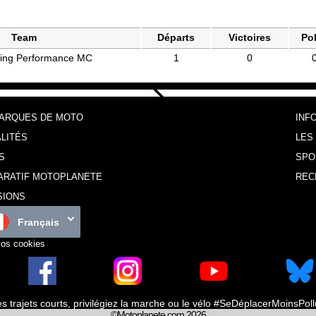
Team
Départs
Victoires
Po
ng Performance MC
1
0
MARQUES DE MOTO
INF
LITÉS
LES
S
SPO
ARATIF MOTOPLANETE
REC
SIONS
Français
vos cookies
es trajets courts, privilégiez la marche ou le vélo #SeDéplacerMoinsPol
©Motoplanete.com 2026