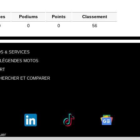
les
Podiums
Points
Classement
0
0
0
56
OS & SERVICES
 LÉGENDES MOTOS
RT
HERCHER ET COMPARER
luer