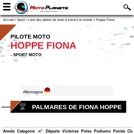
Accueil
>
Sport
>
Liste des pilotes de moto à travers le monde
>
Hoppe Fiona
PILOTE MOTO
HOPPE FIONA
- SPORT MOTO
Allemagne
PALMARES DE FIONA HOPPE
Année
Categorie
n°
Départs
Victoires
Poles
Podiums
Points
Cla