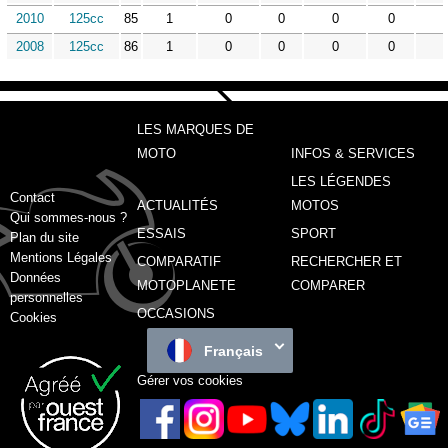
2010
125cc
85
1
0
0
0
0
2008
125cc
86
1
0
0
0
0
LES MARQUES DE
MOTO
INFOS & SERVICES
LES LÉGENDES
Contact
ACTUALITÉS
MOTOS
Qui sommes-nous ?
ESSAIS
SPORT
Plan du site
Mentions Légales
COMPARATIF
RECHERCHER ET
Données
MOTOPLANETE
COMPARER
personnelles
OCCASIONS
Cookies
Français
Gérer vos cookies