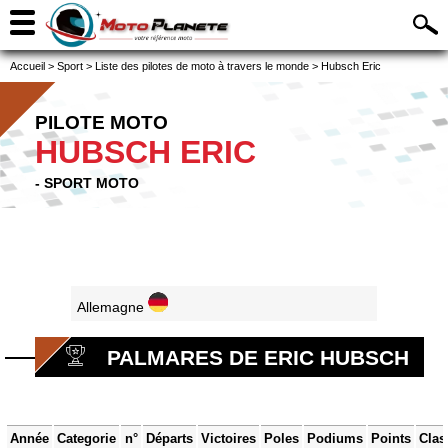
Accueil
>
Sport
>
Liste des pilotes de moto à travers le monde
>
Hubsch Eric
PILOTE MOTO
HUBSCH ERIC
- SPORT MOTO
Allemagne
PALMARES DE ERIC HUBSCH
Année
Categorie
n°
Départs
Victoires
Poles
Podiums
Points
Clas