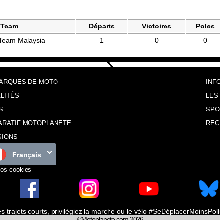
Team
Départs
Victoires
Poles
 Team Malaysia
1
0
0
MARQUES DE MOTO
INF
LITÉS
LES
S
SPO
ARATIF MOTOPLANETE
REC
SIONS
Français
vos cookies
es trajets courts, privilégiez la marche ou le vélo #SeDéplacerMoinsPol
©Motoplanete.com 2026