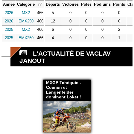
Année
Categorie
n°
Départs
Victoires
Poles
Podiums
Points
Cla
2026
MX2
466
5
0
0
0
0
2026
EMX250
466
12
0
0
0
0
2025
MX2
466
6
0
0
0
2
2025
EMX250
466
4
0
0
0
1
L'ACTUALITÉ DE VACLAV
JANOUT
MXGP Tchéquie :
Coenen et
Längenfelder
dominent Loket !