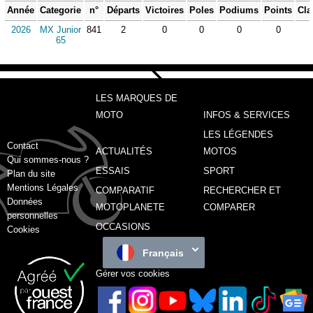
Année
Categorie
n°
Départs
Victoires
Poles
Podiums
Points
Cla
2026
MX Junior
841
2
0
0
0
0
65
LES MARQUES DE
MOTO
INFOS & SERVICES
LES LÉGENDES
Contact
ACTUALITÉS
MOTOS
Qui sommes-nous ?
ESSAIS
SPORT
Plan du site
Mentions Légales
COMPARATIF
RECHERCHER ET
Données
MOTOPLANETE
COMPARER
personnelles
OCCASIONS
Cookies
Français
Gérer vos cookies