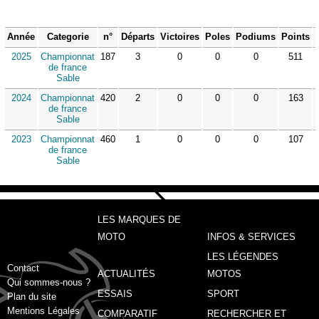
Année
Categorie
n°
Départs
Victoires
Poles
Podiums
Points
2025
Championnat
187
3
0
0
0
511
de france
Sable
2024
Championnat
420
2
0
0
0
163
de france
Sable
2023
Championnat
460
1
0
0
0
107
de france
Sable
LES MARQUES DE
MOTO
INFOS & SERVICES
LES LÉGENDES
Contact
ACTUALITÉS
MOTOS
Qui sommes-nous ?
ESSAIS
SPORT
Plan du site
Mentions Légales
COMPARATIF
RECHERCHER ET