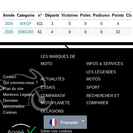
Année
Categorie
n°
Départs
Victoires
Poles
Podiums
Points
Cla
2026
MXGP
611
3
0
0
0
4
2025
EMX250
61
4
0
0
0
32
LES MARQUES DE
MOTO
INFOS & SERVICES
LES LÉGENDES
Contact
ACTUALITÉS
MOTOS
Qui sommes-nous ?
ESSAIS
SPORT
Plan du site
Mentions Légales
COMPARATIF
RECHERCHER ET
Données
MOTOPLANETE
COMPARER
personnelles
OCCASIONS
Cookies
Français
Gérer vos cookies