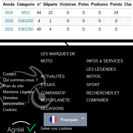
Année
Categorie
n°
Départs
Victoires
Poles
Podiums
Points
Clas
2026
MX2
44
22
0
0
0
24
2026
EMX250
4
1
0
0
0
0
2025
EMX250
40
4
0
0
0
0
LES MARQUES DE
MOTO
INFOS & SERVICES
LES LÉGENDES
Contact
ACTUALITÉS
MOTOS
Qui sommes-nous ?
ESSAIS
SPORT
Plan du site
Mentions Légales
COMPARATIF
RECHERCHER ET
Données
MOTOPLANETE
COMPARER
personnelles
OCCASIONS
Cookies
Français
Gérer vos cookies