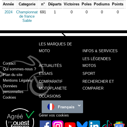
Année
Categorie
n°
Départs
Victoires
Poles
Podiums
Points
2024
Championnat
691
1
0
0
0
0
de france
Sable
LES MARQUES DE
MOTO
INFOS & SERVICES
LES LÉGENDES
Contact
ACTUALITÉS
MOTOS
Qui sommes-nous ?
ESSAIS
SPORT
Plan du site
Mentions Légales
COMPARATIF
RECHERCHER ET
Données
MOTOPLANETE
COMPARER
personnelles
OCCASIONS
Cookies
Français
Gérer vos cookies