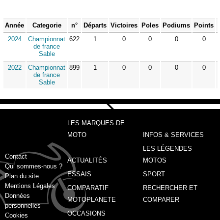
Année
Categorie
n°
Départs
Victoires
Poles
Podiums
Points
2024
Championnat
622
1
0
0
0
0
de france
Sable
2022
Championnat
899
1
0
0
0
0
de france
Sable
LES MARQUES DE
MOTO
INFOS & SERVICES
LES LÉGENDES
Contact
ACTUALITÉS
MOTOS
Qui sommes-nous ?
ESSAIS
SPORT
Plan du site
Mentions Légales
COMPARATIF
RECHERCHER ET
Données
MOTOPLANETE
COMPARER
personnelles
OCCASIONS
Cookies