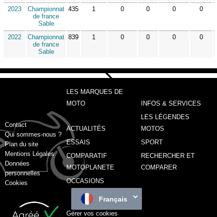
2023
Championnat
435
1
0
0
0
0
de france
Sable
2022
Championnat
839
1
0
0
0
0
de france
Sable
LES MARQUES DE
MOTO
INFOS & SERVICES
LES LÉGENDES
Contact
ACTUALITÉS
MOTOS
Qui sommes-nous ?
ESSAIS
SPORT
Plan du site
Mentions Légales
COMPARATIF
RECHERCHER ET
Données
MOTOPLANETE
COMPARER
personnelles
OCCASIONS
Cookies
Français
Gérer vos cookies