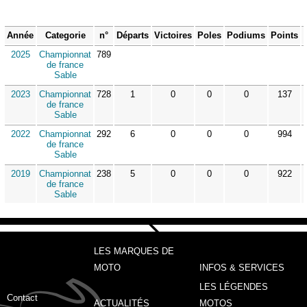
Année
Categorie
n°
Départs
Victoires
Poles
Podiums
Points
2025
Championnat
789
de france
Sable
2023
Championnat
728
1
0
0
0
137
de france
Sable
2022
Championnat
292
6
0
0
0
994
de france
Sable
2019
Championnat
238
5
0
0
0
922
de france
Sable
LES MARQUES DE
MOTO
INFOS & SERVICES
LES LÉGENDES
Contact
ACTUALITÉS
MOTOS