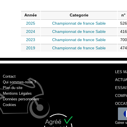
Année
Categorie
n°
2025
Championnat de france Sable
526
2024
Championnat de france Sable
416
2023
Championnat de france Sable
700
2019
Championnat de france Sable
474
LES 
Contact
ACTUA
Qui sommes-nous ?
Plan du site
ESSAI
Mentions Légales
COMP
Données personnelles
OCCA
Cookies
Gérer 