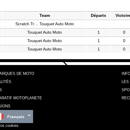
Team
Départs
Victoir
Scratch Tr… Touquet Auto Moto
Touquet Auto Moto
1
0
Touquet Auto Moto
1
0
Touquet Auto Moto
1
0
MARQUES DE MOTO
INF
LITÉS
LES
S
SPO
ARATIF MOTOPLANETE
REC
SIONS
Français
vos cookies