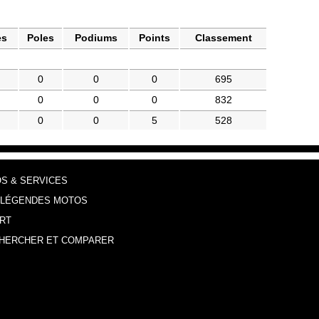
es
Poles
Podiums
Points
Classement
0
0
0
695
0
0
0
832
0
0
5
528
OS & SERVICES
 LÉGENDES MOTOS
RT
HERCHER ET COMPARER