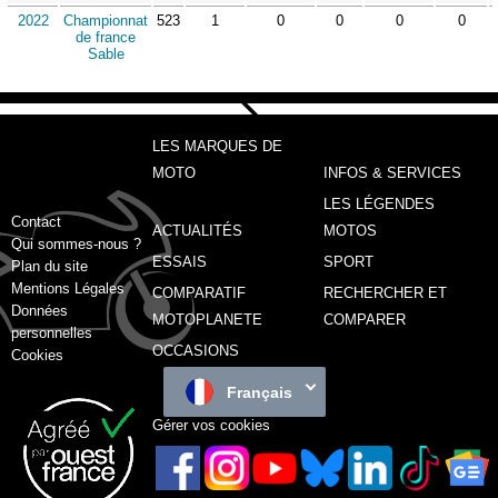
2022
Championnat
523
1
0
0
0
0
de france
Sable
LES MARQUES DE
MOTO
INFOS & SERVICES
LES LÉGENDES
Contact
ACTUALITÉS
MOTOS
Qui sommes-nous ?
ESSAIS
SPORT
Plan du site
Mentions Légales
COMPARATIF
RECHERCHER ET
Données
MOTOPLANETE
COMPARER
personnelles
OCCASIONS
Cookies
Français
Gérer vos cookies