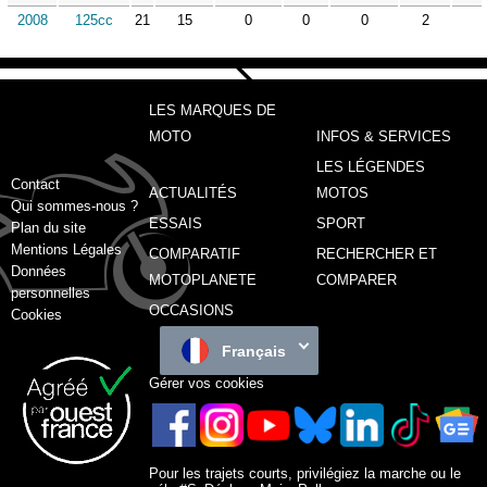
2008
125cc
21
15
0
0
0
2
LES MARQUES DE
MOTO
INFOS & SERVICES
LES LÉGENDES
Contact
ACTUALITÉS
MOTOS
Qui sommes-nous ?
ESSAIS
SPORT
Plan du site
Mentions Légales
COMPARATIF
RECHERCHER ET
Données
MOTOPLANETE
COMPARER
personnelles
OCCASIONS
Cookies
Français
Gérer vos cookies
Pour les trajets courts, privilégiez la marche ou le