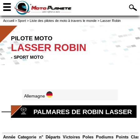
Accueil
>
Sport
>
Liste des pilotes de moto à travers le monde
>
Lasser Robin
PILOTE MOTO
LASSER ROBIN
- SPORT MOTO
Allemagne
PALMARES DE ROBIN LASSER
Année
Categorie
n°
Départs
Victoires
Poles
Podiums
Points
Clas