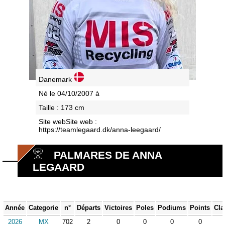
Danemark
Né le 04/10/2007 à
Taille : 173 cm
Site webSite web :
https://teamlegaard.dk/anna-leegaard/
PALMARES DE ANNA
LEGAARD
Année
Categorie
n°
Départs
Victoires
Poles
Podiums
Points
Cla
2026
MX
702
2
0
0
0
0