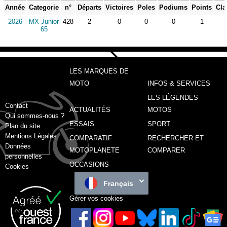
Année
Categorie
n°
Départs
Victoires
Poles
Podiums
Points
Cla
2026
MX Junior
428
2
0
0
0
1
65
LES MARQUES DE
MOTO
INFOS & SERVICES
LES LÉGENDES
Contact
ACTUALITÉS
MOTOS
Qui sommes-nous ?
ESSAIS
SPORT
Plan du site
Mentions Légales
COMPARATIF
RECHERCHER ET
Données
MOTOPLANETE
COMPARER
personnelles
OCCASIONS
Cookies
Français
Gérer vos cookies