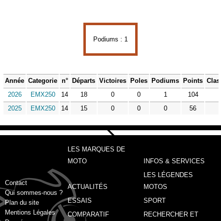
Podiums : 1
Année
Categorie
n°
Départs
Victoires
Poles
Podiums
Points
Clas
2026
EMX250
14
18
0
0
1
104
2025
EMX250
14
15
0
0
0
56
LES MARQUES DE
MOTO
INFOS & SERVICES
LES LÉGENDES
Contact
ACTUALITÉS
MOTOS
Qui sommes-nous ?
ESSAIS
SPORT
Plan du site
Mentions Légales
COMPARATIF
RECHERCHER ET