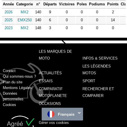
Année
Categorie
n°
Départs
Victoires
Poles
Podiums
Points
Cla
2026
MX2
140
9
0
0
0
2
2025
EMX250
140
6
0
0
0
14
2023
MX2
148
3
0
0
0
0
LES MARQUES DE
MOTO
INFOS & SERVICES
LES LÉGENDES
Contact
ACTUALITÉS
MOTOS
Qui sommes-nous ?
ESSAIS
SPORT
Plan du site
Mentions Légales
COMPARATIF
RECHERCHER ET
Données
MOTOPLANETE
COMPARER
personnelles
OCCASIONS
Cookies
Français
Gérer vos cookies