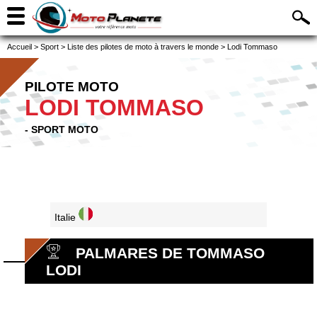
Accueil
>
Sport
>
Liste des pilotes de moto à travers le monde
>
Lodi Tommaso
PILOTE MOTO
LODI TOMMASO
- SPORT MOTO
Italie
PALMARES DE TOMMASO
LODI