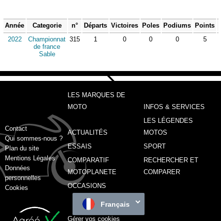
Année
Categorie
n°
Départs
Victoires
Poles
Podiums
Points
2022
Championnat
315
1
0
0
0
5
de france
Sable
LES MARQUES DE
MOTO
INFOS & SERVICES
LES LÉGENDES
Contact
ACTUALITÉS
MOTOS
Qui sommes-nous ?
ESSAIS
SPORT
Plan du site
Mentions Légales
COMPARATIF
RECHERCHER ET
Données
MOTOPLANETE
COMPARER
personnelles
OCCASIONS
Cookies
Français
Gérer vos cookies