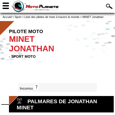
Accueil
>
Sport
>
Liste des pilotes de moto à travers le monde
>
MINET Jonathan
PILOTE MOTO
MINET
JONATHAN
- SPORT MOTO
Inconnu
PALMARES DE JONATHAN
MINET