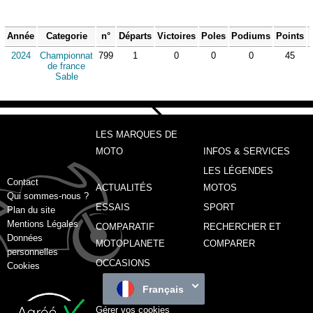
Année
Categorie
n°
Départs
Victoires
Poles
Podiums
Points
2024
Championnat
799
1
0
0
0
45
de france
Sable
LES MARQUES DE
MOTO
INFOS & SERVICES
LES LÉGENDES
Contact
ACTUALITÉS
MOTOS
Qui sommes-nous ?
ESSAIS
SPORT
Plan du site
Mentions Légales
COMPARATIF
RECHERCHER ET
Données
MOTOPLANETE
COMPARER
personnelles
OCCASIONS
Cookies
Français
Gérer vos cookies