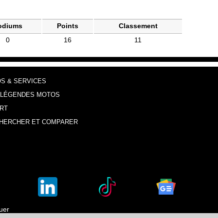
odiums
Points
Classement
0
16
11
OS & SERVICES
 LÉGENDES MOTOS
RT
HERCHER ET COMPARER
luer