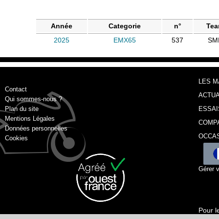
Année
Categorie
n°
Te
2025
EMX65
537
SM
LES 
Contact
ACTUA
Qui sommes-nous ?
Plan du site
ESSAI
Mentions Légales
COMP
Données personnelles
OCCA
Cookies
Gérer 
Pour l