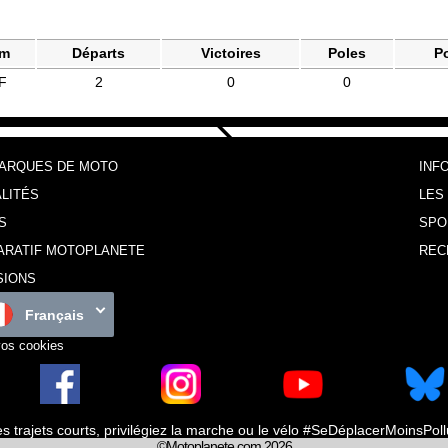
am
Départs
Victoires
Poles
P
F
2
0
0
MARQUES DE MOTO
INF
LITÉS
LES
S
SPO
ARATIF MOTOPLANETE
REC
SIONS
Français
vos cookies
es trajets courts, privilégiez la marche ou le vélo #SeDéplacerMoinsPol
©Motoplanete.com 2026