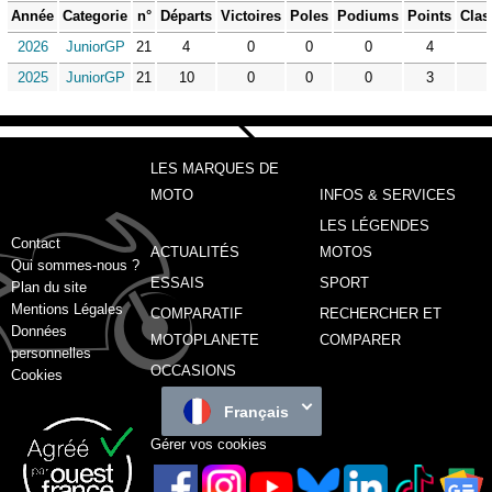
Année
Categorie
n°
Départs
Victoires
Poles
Podiums
Points
Clas
2026
JuniorGP
21
4
0
0
0
4
2025
JuniorGP
21
10
0
0
0
3
LES MARQUES DE
MOTO
INFOS & SERVICES
LES LÉGENDES
Contact
ACTUALITÉS
MOTOS
Qui sommes-nous ?
ESSAIS
SPORT
Plan du site
Mentions Légales
COMPARATIF
RECHERCHER ET
Données
MOTOPLANETE
COMPARER
personnelles
OCCASIONS
Cookies
Français
Gérer vos cookies