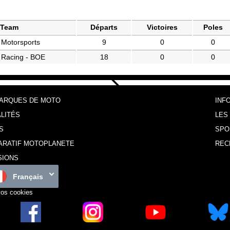
Team
Départs
Victoires
Poles
Motorsports
9
0
0
Racing - BOE
18
0
0
MARQUES DE MOTO
INF
LITÉS
LES
S
SPO
ARATIF MOTOPLANETE
REC
SIONS
Français
vos cookies