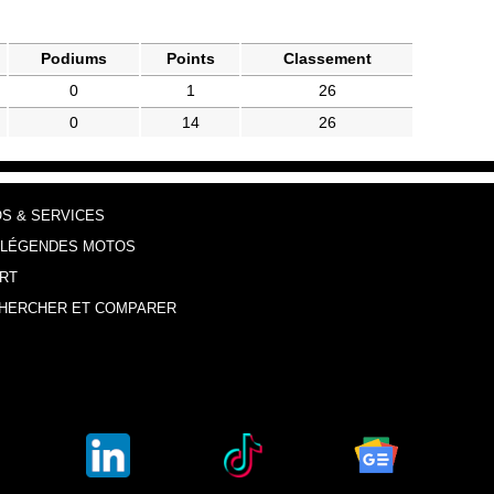
Podiums
Points
Classement
0
1
26
0
14
26
OS & SERVICES
 LÉGENDES MOTOS
RT
HERCHER ET COMPARER