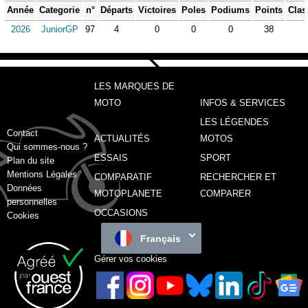
Année
Categorie
n°
Départs
Victoires
Poles
Podiums
Points
Clas
2026
JuniorGP
97
4
0
0
0
38
LES MARQUES DE
MOTO
INFOS & SERVICES
LES LÉGENDES
Contact
ACTUALITÉS
MOTOS
Qui sommes-nous ?
ESSAIS
SPORT
Plan du site
Mentions Légales
COMPARATIF
RECHERCHER ET
Données
MOTOPLANETE
COMPARER
personnelles
OCCASIONS
Cookies
Français
Gérer vos cookies