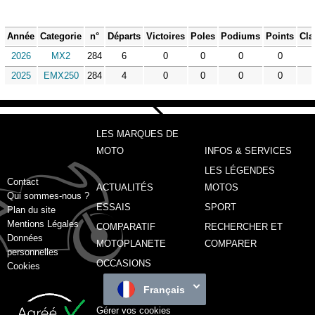
Année
Categorie
n°
Départs
Victoires
Poles
Podiums
Points
Cla
2026
MX2
284
6
0
0
0
0
2025
EMX250
284
4
0
0
0
0
LES MARQUES DE
MOTO
INFOS & SERVICES
LES LÉGENDES
Contact
ACTUALITÉS
MOTOS
Qui sommes-nous ?
ESSAIS
SPORT
Plan du site
Mentions Légales
COMPARATIF
RECHERCHER ET
Données
MOTOPLANETE
COMPARER
personnelles
OCCASIONS
Cookies
Français
Gérer vos cookies