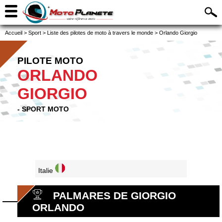
Accueil
>
Sport
>
Liste des pilotes de moto à travers le monde
>
Orlando Giorgio
PILOTE MOTO
ORLANDO
GIORGIO
- SPORT MOTO
Italie
PALMARES DE GIORGIO
ORLANDO