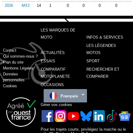
2026
MX2
14
1
0
0
0
0
LES MARQUES DE
MOTO
INFOS & SERVICES
LES LÉGENDES
Contact
ACTUALITÉS
MOTOS
Qui sommes-nous ?
ESSAIS
SPORT
Plan du site
Mentions Légales
COMPARATIF
RECHERCHER ET
Données
MOTOPLANETE
COMPARER
personnelles
OCCASIONS
Cookies
Français
Gérer vos cookies
Pour les trajets courts, privilégiez la marche ou le