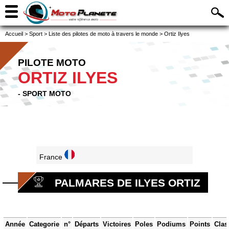
Accueil
>
Sport
>
Liste des pilotes de moto à travers le monde
>
Ortiz Ilyes
PILOTE MOTO
ORTIZ ILYES
- SPORT MOTO
France
PALMARES DE ILYES ORTIZ
Année
Categorie
n°
Départs
Victoires
Poles
Podiums
Points
Clas