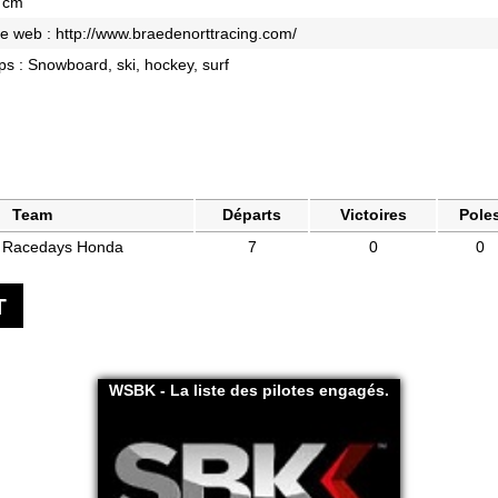
7 cm
te web :
http://www.braedenorttracing.com/
s : Snowboard, ski, hockey, surf
Team
Départs
Victoires
Pole
t Racedays Honda
7
0
0
T
WSBK - La liste des pilotes engagés.