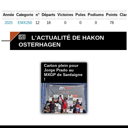
Année
Categorie
n°
Départs
Victoires
Poles
Podiums
Points
Clas
2025
EMX250
12
18
0
0
0
78
L'ACTUALITÉ DE HAKON
OSTERHAGEN
Carton plein pour
Jorge Prado au
MXGP de Sardaigne
!