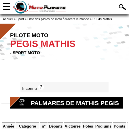
Accueil
>
Sport
>
Liste des pilotes de moto à travers le monde
>
PEGIS Mathis
PILOTE MOTO
PEGIS MATHIS
- SPORT MOTO
Inconnu
PALMARES DE MATHIS PEGIS
Année
Categorie
n°
Départs
Victoires
Poles
Podiums
Points