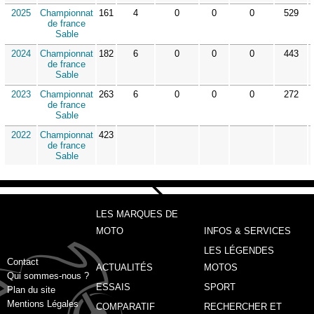
2025
Championnat
161
4
0
0
0
529
de france
Sable
2024
Championnat
182
6
0
0
0
443
de france
Sable
2023
Championnat
263
6
0
0
0
272
de france
Sable
2022
Championnat
423
de france
Sable
LES MARQUES DE
MOTO
INFOS & SERVICES
LES LÉGENDES
Contact
ACTUALITÉS
MOTOS
Qui sommes-nous ?
ESSAIS
SPORT
Plan du site
Mentions Légales
COMPARATIF
RECHERCHER ET