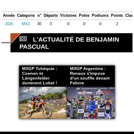
Année
Categorie
n°
Départs
Victoires
Poles
Podiums
Points
Clas
2025
MX2
30
3
0
0
0
2
L'ACTUALITÉ DE BENJAMIN
PASCUAL
MXGP Tchéquie :
MXGP Argentine :
Coenen et
Renaux s'impose
Längenfelder
d'un souffle devant
dominent Loket !
Febvre