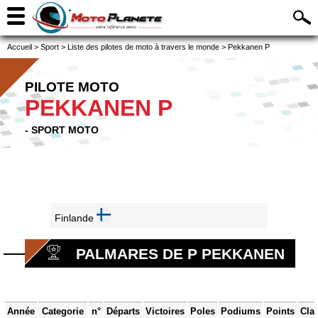
Accueil
>
Sport
>
Liste des pilotes de moto à travers le monde
>
Pekkanen P
PILOTE MOTO
PEKKANEN P
- SPORT MOTO
Finlande
PALMARES DE P PEKKANEN
Année
Categorie
n°
Départs
Victoires
Poles
Podiums
Points
Cla