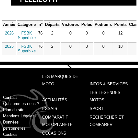
Année
Categorie
n°
Départs
Victoires
Poles
Podiums
Points
Clas
2026
FSBK
76
2
0
0
0
12
Superbike
2025
FSBK
76
2
0
0
0
18
Superbike
LES MARQUES DE
MOTO
INFOS & SERVICES
LES LÉGENDES
Contact
ACTUALITÉS
MOTOS
Qui sommes-nous ?
ESSAIS
SPORT
Plan du site
Mentions Légales
COMPARATIF
RECHERCHER ET
Données
MOTOPLANETE
COMPARER
personnelles
OCCASIONS
Cookies