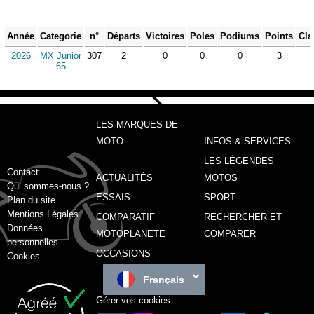
Année
Categorie
n°
Départs
Victoires
Poles
Podiums
Points
Cla
2026
MX Junior
307
2
0
0
0
3
65
LES MARQUES DE
MOTO
INFOS & SERVICES
LES LÉGENDES
Contact
ACTUALITÉS
MOTOS
Qui sommes-nous ?
ESSAIS
SPORT
Plan du site
Mentions Légales
COMPARATIF
RECHERCHER ET
Données
MOTOPLANETE
COMPARER
personnelles
OCCASIONS
Cookies
Français
Gérer vos cookies