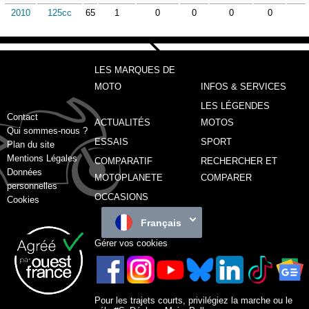
2010
125cc
65
1
0
0
0
0
LES MARQUES DE
MOTO
INFOS & SERVICES
LES LÉGENDES
Contact
ACTUALITÉS
MOTOS
Qui sommes-nous ?
ESSAIS
SPORT
Plan du site
Mentions Légales
COMPARATIF
RECHERCHER ET
Données
MOTOPLANETE
COMPARER
personnelles
OCCASIONS
Cookies
Français
Gérer vos cookies
Pour les trajets courts, privilégiez la marche ou le