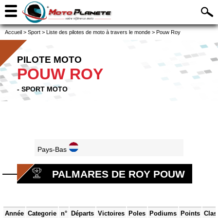
Accueil
>
Sport
>
Liste des pilotes de moto à travers le monde
>
Pouw Roy
PILOTE MOTO
POUW ROY
- SPORT MOTO
Pays-Bas
PALMARES DE ROY POUW
Année
Categorie
n°
Départs
Victoires
Poles
Podiums
Points
Clas