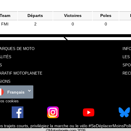
Team
Départs
Victoires
Poles
FMI
2
0
0
MARQUES DE MOTO
INF
LITÉS
LES
S
SPO
ARATIF MOTOPLANETE
REC
SIONS
Français
vos cookies
es trajets courts, privilégiez la marche ou le vélo #SeDéplacerMoinsPol
©Motoplanete.com 2026