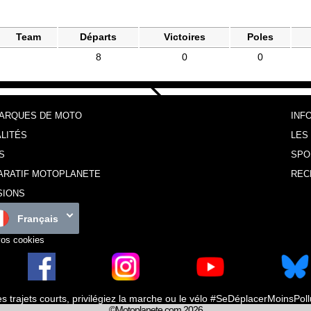
Team
Départs
Victoires
Poles
8
0
0
MARQUES DE MOTO
INF
LITÉS
LES
S
SPO
ARATIF MOTOPLANETE
REC
SIONS
Français
vos cookies
es trajets courts, privilégiez la marche ou le vélo #SeDéplacerMoinsPol
©Motoplanete.com 2026