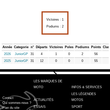
Victoires : 1
Podiums : 2
Année
Categorie
n°
Départs
Victoires
Poles
Podiums
Points
Clas
2026
JuniorGP
31
4
1
0
2
56
2025
JuniorGP
31
12
0
0
0
55
LES MARQUES DE
MOTO
INFOS & SERVICES
LES LÉGENDES
Contact
ACTUALITÉS
MOTOS
Qui sommes-nous ?
ESSAIS
SPORT
Plan du site