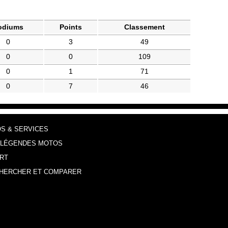
odiums
Points
Classement
0
3
49
0
0
109
0
1
71
0
7
46
OS & SERVICES
 LÉGENDES MOTOS
RT
HERCHER ET COMPARER