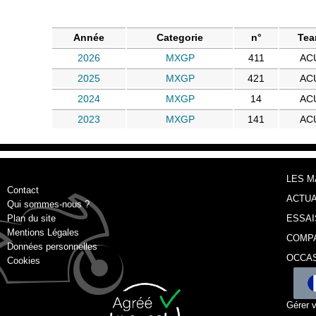
Année
Categorie
n°
Te
2026
MXGP
411
AC
2025
MXGP
421
AC
2024
MXGP
14
AC
2023
MXGP
141
AC
LES 
Contact
ACTUA
Qui sommes-nous ?
Plan du site
ESSAI
Mentions Légales
COMP
Données personnelles
OCCA
Cookies
Gérer 