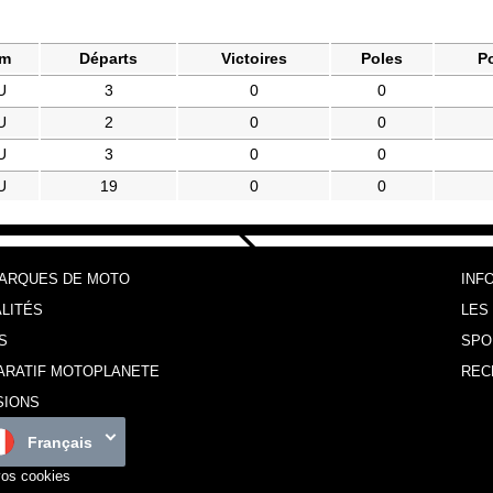
am
Départs
Victoires
Poles
P
U
3
0
0
U
2
0
0
U
3
0
0
U
19
0
0
MARQUES DE MOTO
INF
LITÉS
LES
S
SPO
ARATIF MOTOPLANETE
REC
SIONS
Français
vos cookies